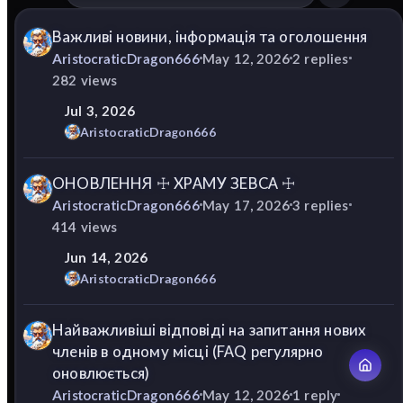
Важливі новини, інформація та оголошення
AristocraticDragon666
May 12, 2026
2
replies
282
views
Jul 3, 2026
AristocraticDragon666
ОНОВЛЕННЯ ☩ ХРАМУ ЗЕВСА ☩
AristocraticDragon666
May 17, 2026
3
replies
414
views
Jun 14, 2026
AristocraticDragon666
Найважливіші відповіді на запитання нових
членів в одному місці (FAQ регулярно
оновлюється)
AristocraticDragon666
May 12, 2026
1
reply