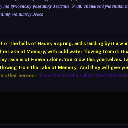
му та духовному розвитку Зевістів. У цій спільноті учасн
витку на шляху Зевса.
eft of the halls of Hades a spring, and standing by it a wh
 the Lake of Memory, with cold water flowing from it. Guar
 my race is of Heaven alone. You know this yourselves. I 
 flowing from the Lake of Memory.' And they will give you
he other heroes
»
-
From the Petelia Tablet (300-200 BCE