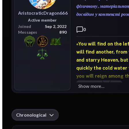
фізичному, матеріально
AristocraticDragon666
досвідом у контексті роз
Active member
Joined
Sep 2, 2022
0
Messages
890
«You will find on the l
will find another, from
and starry Heaven, but
quickly the cold water
you will reign among t
Show more...
Chronological