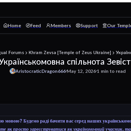
Home
Feed
Members
Support
Our Templ
gual Forums
Khram Zevsa [Temple of Zeus Ukraine]
Україн
Українськомовна спільнота Зевіст
AristocraticDragon666
May 12, 2026
1 min to read
ою мовою? Будемо раді бачити вас серед наших українськомов
те як просто зареєструватися як україномовний учасник, та