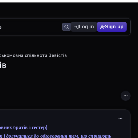
e
Log in
Sign up
ськомовна спільнота Зевістів
ів
них братів і сестер)
к і долучитися до обговорення тем, що сприяють