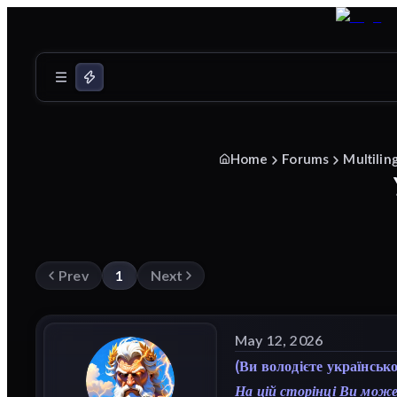
Home
Forums
Multilin
Prev
1
Next
May 12, 2026
(Ви володієте українськ
На цій сторінці Ви може