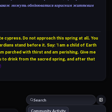
ики також можуть обмінюватися корисним життєвим
ite cypress. Do not approach this spring at all. You
dians stand before it. Say: 'I am a child of Earth
am parched with thirst and am perishing. Give me
 to drink from the sacred spring, and after that
)
Community Activity