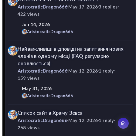
AristocraticDragon666
May 17, 2026
3
replies
422
views
Jun 14, 2026
AristocraticDragon666
Найважливіші відповіді на запитання нових
членів в одному місці (FAQ регулярно
оновлюється)
AristocraticDragon666
May 12, 2026
1
reply
159
views
May 31, 2026
AristocraticDragon666
Список сайтів Храму Зевса
AristocraticDragon666
May 12, 2026
1
reply
268
views