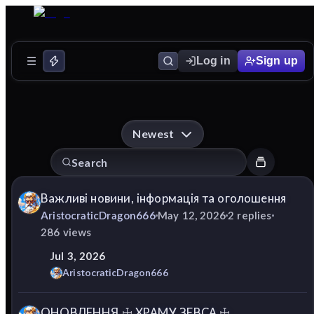
Log in
Sign up
Newest
Важливі новини, інформація та оголошення
AristocraticDragon666
May 12, 2026
2
replies
286
views
Jul 3, 2026
AristocraticDragon666
ОНОВЛЕННЯ ☩ ХРАМУ ЗЕВСА ☩