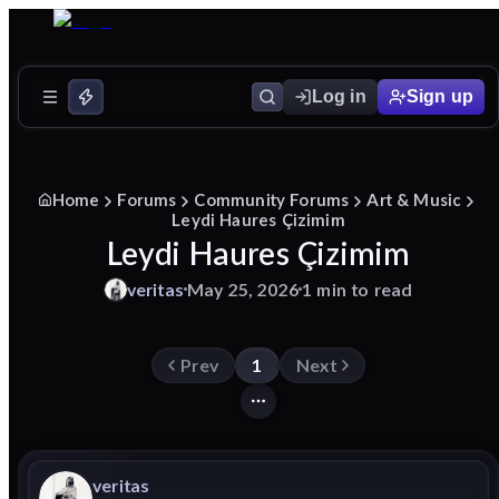
Log in
Sign up
Home
Forums
Community Forums
Art & Music
Leydi Haures Çizimim
Leydi Haures Çizimim
veritas
May 25, 2026
1 min to read
Prev
1
Next
veritas