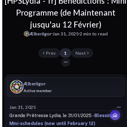
[HPSLydia - fr] Bénédictions : Mini
Programme (de Maintenant
jusqu'au 12 Février)
Ælberiigor
Jan 31, 2025
2 min to read
Prev
1
Next
Ælberiigor
Active member
Jan 31, 2025
Grande Prêtresse Lydia, le 31/01/2025 -
Blessings:
Mini-schedules (now until February 12)