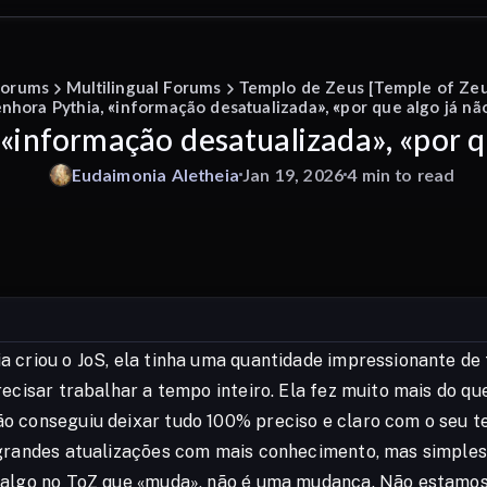
Forums
Multilingual Forums
Templo de Zeus [Temple of Zeu
nhora Pythia, «informação desatualizada», «por que algo já nã
«informação desatualizada», «por q
Eudaimonia
Aletheia
Jan 19, 2026
4 min to read
 criou o JoS, ela tinha uma quantidade impressionante de 
ecisar trabalhar a tempo inteiro. Ela fez muito mais do qu
o conseguiu deixar tudo 100% preciso e claro com o seu 
 grandes atualizações com mais conhecimento, mas simple
 algo no ToZ que «muda», não é uma mudança. Não estamos 