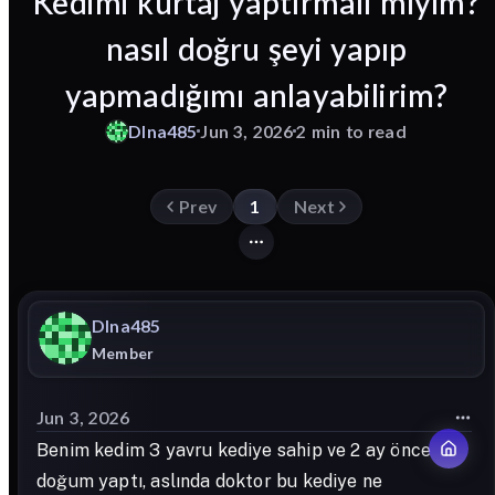
Kedimi kürtaj yaptırmalı mıyım?
nasıl doğru şeyi yapıp
yapmadığımı anlayabilirim?
Dlna485
Jun 3, 2026
2 min to read
Prev
1
Next
Dlna485
Member
Jun 3, 2026
Benim kedim 3 yavru kediye sahip ve 2 ay önce
doğum yaptı, aslında doktor bu kediye ne