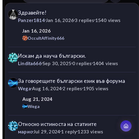
Здравейте!
Panzer1814
Jan 16, 2026
3
replies
1540
views
Jan 16, 2026
OccultAffinity666
Искам да науча български.
Lindita666
Sep 30, 2025
0
replies
1404
views
За говорещите български език във форума
Wega
Aug 16, 2024
2
replies
1905
views
Aug 21, 2024
Wega
Относно истиноста на статиите
марио
Jul 29, 2024
1
reply
1233
views